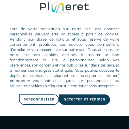
ier plaisir et découverte dans le secteur de l’Anse
 fin, une pause salée attendra le public à la Ferme
ilité d’acheter les produits locaux et biologiques
 de Mériadec, Miéli Miélo, La ferme de Cromarzel et
re biologique de Kerzuhen
PERSONNALISER