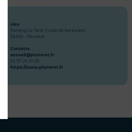
Lieu
Parking Le Téno (route de Kerzuhen).
56400 - Pluneret
Contacts
accueil@pluneret.fr
02 97 24 01 06
https://www.pluneret.fr