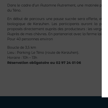
Dans le cadre d’un Automne Autrement, une matinée pour all
du Téno.
En début de parcours une pause sucrée sera offerte, et en
biologique de Kerzuhen. Les participants auront la possib
proposés directement auprès des producteurs : les vergers
Auprès de mes chèvres. En partenariat avec la ferme laitiè
Pour 40 personnes environ
Boucle de 3,5 km
Lieu : Parking Le Téno (route de Kerzuhen).
Horaire : 10h – 13h
Réservation obligatoire au 02 97 24 01 06