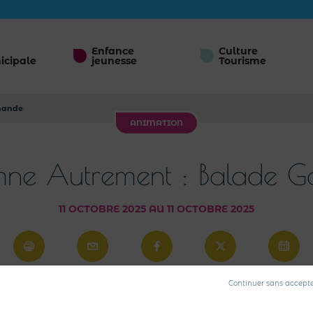
Enfance
Culture
icipale
jeunesse
Tourisme
mande
ANIMATION
ne Autrement : Balade 
11 OCTOBRE 2025 AU 11 OCTOBRE 2025