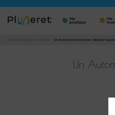
Vie
Vie
pratique
mun
Accueil
>
Agenda
>
Animation
>
Un Automne Autrement : Balade Gour
Un Autom