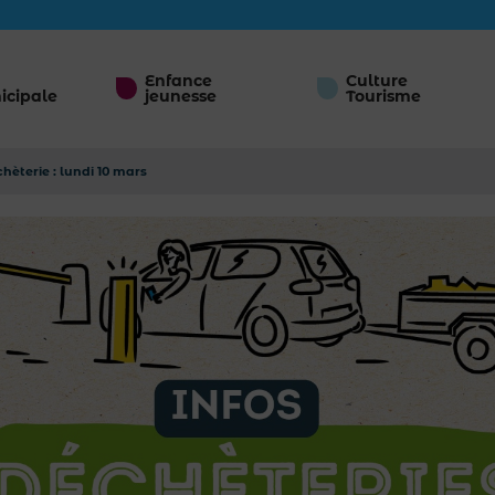
Enfance
Culture
icipale
jeunesse
Tourisme
hèterie : lundi 10 mars