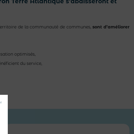
ron Terre Atlantique s’abaisseront et
le territoire de la communauté de communes,
sont d’améliorer
sation optimisés,
néficient du service,