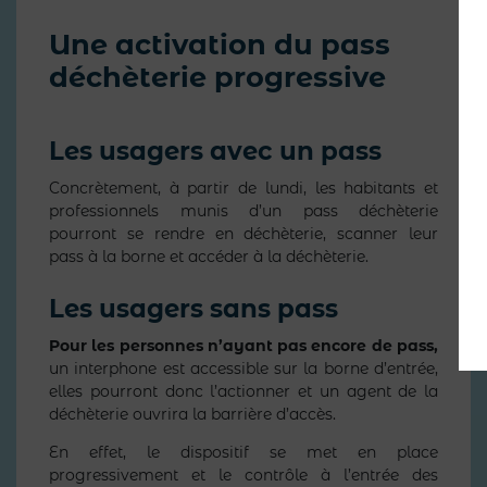
Une activation du pass
déchèterie progressive
Les usagers avec un pass
Concrètement, à partir de lundi, les habitants et
professionnels munis d’un pass déchèterie
pourront se rendre en déchèterie, scanner leur
pass à la borne et accéder à la déchèterie.
Les usagers sans pass
Pour les personnes n’ayant pas encore de pass,
un interphone est accessible sur la borne d’entrée,
elles pourront donc l’actionner et un agent de la
déchèterie ouvrira la barrière d’accès.
En effet, le dispositif se met en place
progressivement et le contrôle à l’entrée des