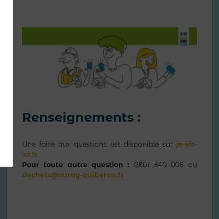
Renseignements :
Une foire aux questions est disponible sur
je-vis-
ici.fr
Pour toute autre question :
0801 340 006 ou
dechets@auray-quiberon.fr