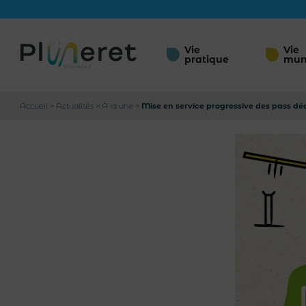
Vie
Vie
pratique
mun
Accueil
>
Actualités
>
À la une
>
Mise en service progressive des pass déc