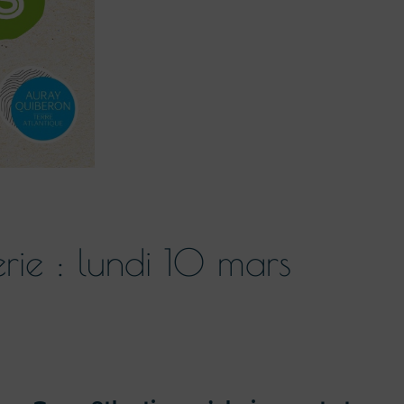
rie : lundi 10 mars