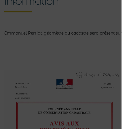
Information
Emmanuel Perriot, géomètre du cadastre sera présent sur la