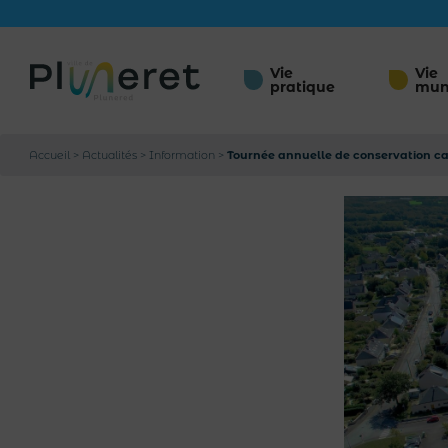
Vie
Vie
pratique
mun
Accueil
>
Actualités
>
Information
>
Tournée annuelle de conservation c