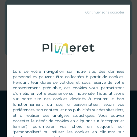
Contact
ARZ Isabelle
Téléphone :
0677976903
Mail :
Isabelle.arz56@aol.com