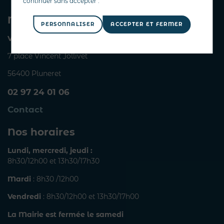
Nous joindre
PERSONNALISER
VILLE DE PLUNERET
7 place Vincent Jollivet
56400 Pluneret
02 97 24 01 06
Contact
Nos horaires
Lundi, mercredi, jeudi :
8h30/12h00 et 13h30/17h30
Mardi
: 8h30 /12h00
Vendredi
: 8h30/12h00 et 13h30/17h00
La Mairie est fermée le samedi